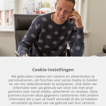
Cookie-instellingen
We gebruiken cookies om content en advertenties te
personaliseren, om functies voor social media te bieden
© Copyright
2026 | Autospuitbedrijf Kuperus | Realisatie
en om ons websiteverkeer te analyseren. Ook delen we
informatie over uw gebruik van onze site met onze
door
SiteOnline
|
Privacy verklaring
|
Disclaimer
|
partners voor social media, adverteren en analyse. Deze
partners kunnen deze gegevens combineren met andere
Sitemap
informatie die u aan ze heeft verstrekt of die ze hebben
verzameld op basis van uw gebruik van hun services