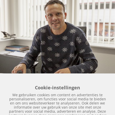
Cookie-instellingen
We gebruiken cookies om content en advertenties te
personaliseren, om functies voor social media te bieden
© Copyright
2026 | Autospuitbedrijf Kuperus | Realisatie
en om ons websiteverkeer te analyseren. Ook delen we
informatie over uw gebruik van onze site met onze
door
SiteOnline
|
Privacy verklaring
|
Disclaimer
|
partners voor social media, adverteren en analyse. Deze