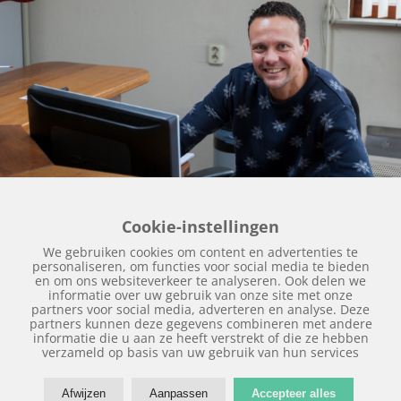
Cookie-instellingen
We gebruiken cookies om content en advertenties te
personaliseren, om functies voor social media te bieden
© Copyright
2026 | Autospuitbedrijf Kuperus | Realisatie
en om ons websiteverkeer te analyseren. Ook delen we
informatie over uw gebruik van onze site met onze
door
SiteOnline
|
Privacy verklaring
|
Disclaimer
|
partners voor social media, adverteren en analyse. Deze
partners kunnen deze gegevens combineren met andere
Sitemap
informatie die u aan ze heeft verstrekt of die ze hebben
verzameld op basis van uw gebruik van hun services
Afwijzen
Aanpassen
Accepteer alles