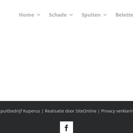
Home
Schade
Spuiten
Belett
puitbedrijf Kuperus | Realisatie door
SiteOnline
|
Privacy verklari
Facebook