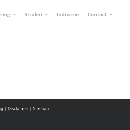
ering
Stralen
Industrie
Contact
ng
|
Disclaimer
|
Sitemap