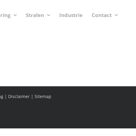
ering
Stralen
Industrie
Contact
ng
|
Disclaimer
|
Sitemap