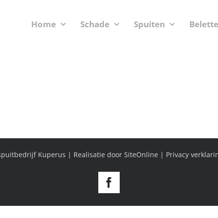
Home
Schade
Spuiten
Belett
puitbedrijf Kuperus | Realisatie door
SiteOnline
|
Privacy verklari
Facebook