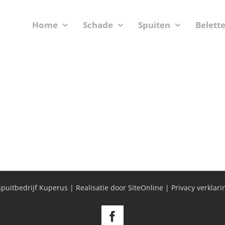
Home
Schade
Spuiten
Belett
puitbedrijf Kuperus | Realisatie door
SiteOnline
|
Privacy verklari
Facebook