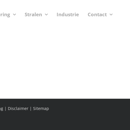
ering
Stralen
Industrie
Contact
ng
|
Disclaimer
|
Sitemap