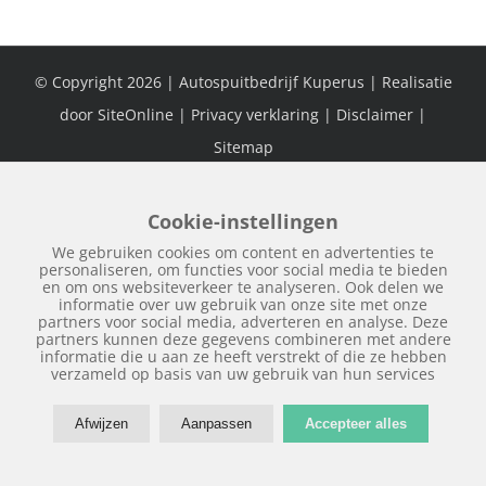
© Copyright
2026 | Autospuitbedrijf Kuperus | Realisatie
door
SiteOnline
|
Privacy verklaring
|
Disclaimer
|
Sitemap
Cookie-instellingen
Facebook
We gebruiken cookies om content en advertenties te
personaliseren, om functies voor social media te bieden
en om ons websiteverkeer te analyseren. Ook delen we
informatie over uw gebruik van onze site met onze
partners voor social media, adverteren en analyse. Deze
partners kunnen deze gegevens combineren met andere
informatie die u aan ze heeft verstrekt of die ze hebben
verzameld op basis van uw gebruik van hun services
Afwijzen
Aanpassen
Accepteer alles