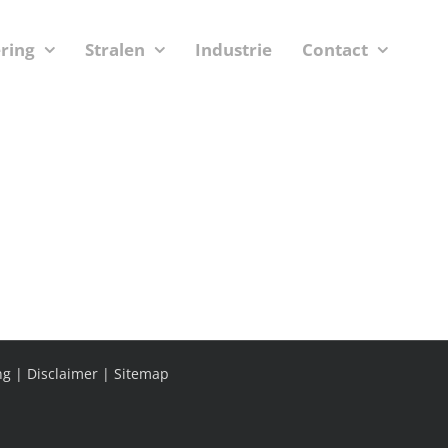
ering
Stralen
Industrie
Contact
ng
|
Disclaimer
|
Sitemap