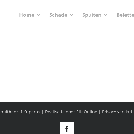
Home
Schade
Spuiten
Belett
puitbedrijf Kuperus | Realisatie door
SiteOnline
|
Privacy verklari
Facebook