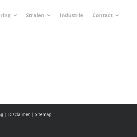
ering
Stralen
Industrie
Contact
ng
|
Disclaimer
|
Sitemap