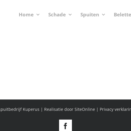
Home
Schade
Spuiten
Belett
puitbedrijf Kuperus | Realisatie door
SiteOnline
|
Privacy verklari
Facebook