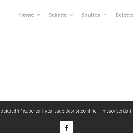
Home
Schade
Spuiten
Belett
puitbedrijf Kuperus | Realisatie door
SiteOnline
|
Privacy verklari
Facebook