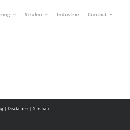
ering
Stralen
Industrie
Contact
ng
|
Disclaimer
|
Sitemap