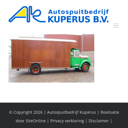
Ga
naar
inhoud
© Copyright
2026 | Autospuitbedrijf Kuperus | Realisatie
door
SiteOnline
|
Privacy verklaring
|
Disclaimer
|