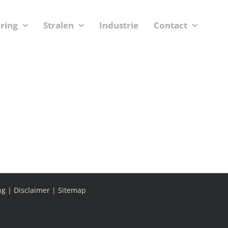
ering
Stralen
Industrie
Contact
ng
|
Disclaimer
|
Sitemap