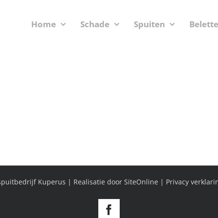
Home
Schade
Spuiten
Belett
puitbedrijf Kuperus | Realisatie door
SiteOnline
|
Privacy verklari
Facebook