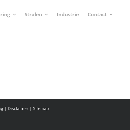
ering
Stralen
Industrie
Contact
ng
|
Disclaimer
|
Sitemap