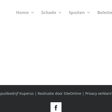
Home
Schade
Spuiten
Belett
puitbedrijf Kuperus | Realisatie door
SiteOnline
|
Privacy verklari
Facebook