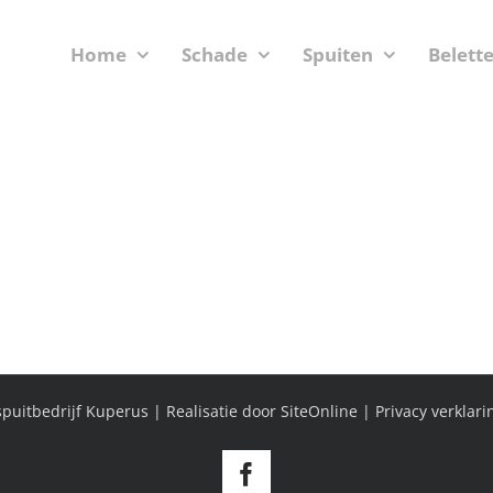
Home
Schade
Spuiten
Belett
puitbedrijf Kuperus | Realisatie door
SiteOnline
|
Privacy verklari
Facebook