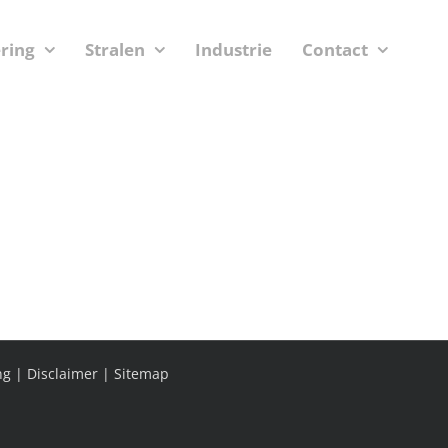
ering
Stralen
Industrie
Contact
ng
|
Disclaimer
|
Sitemap