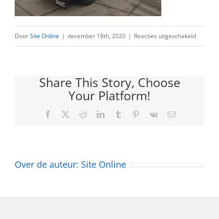
voor
Door
Site Online
|
december 18th, 2020
|
Reacties uitgeschakeld
ABC
Mortel,
Share This Story, Choose
septemb
Your Platform!
2020
(1)
Facebook
Twitter
Reddit
LinkedIn
Tumblr
Pinterest
Vk
E-
mail
Over de auteur:
Site Online