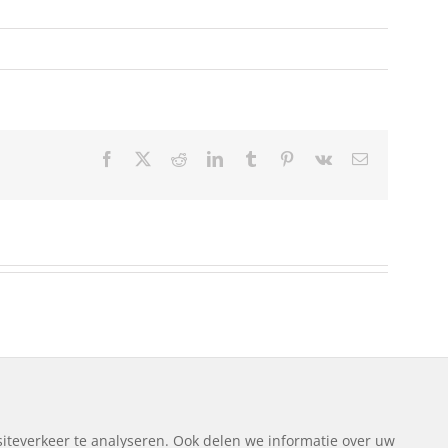
Facebook
Twitter
Reddit
LinkedIn
Tumblr
Pinterest
Vk
E-
mail
ng
|
Disclaimer
|
Sitemap
iteverkeer te analyseren. Ook delen we informatie over uw