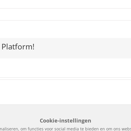
or
RD,
ruari
19
 Platform!
Cookie-instellingen
puitbedrijf Kuperus | Realisatie door
SiteOnline
|
Privacy verklari
naliseren, om functies voor social media te bieden en om ons webs