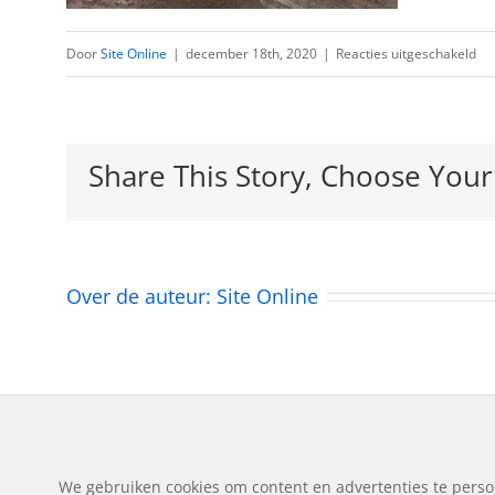
vo
Door
Site Online
|
december 18th, 2020
|
Reacties uitgeschakeld
Me
sep
20
Share This Story, Choose Your
(1)
Over de auteur:
Site Online
© Copyright
2026 | Autos
We gebruiken cookies om content en advertenties te perso