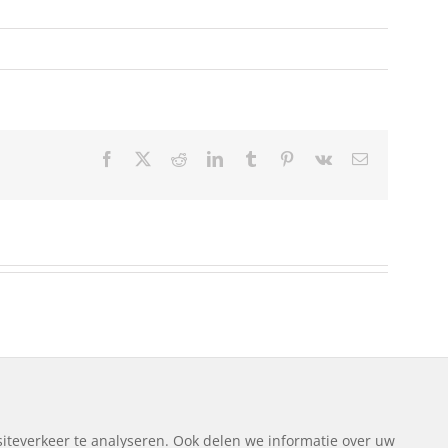
Facebook
Twitter
Reddit
LinkedIn
Tumblr
Pinterest
Vk
E-
mail
ng
|
Disclaimer
|
Sitemap
iteverkeer te analyseren. Ook delen we informatie over uw