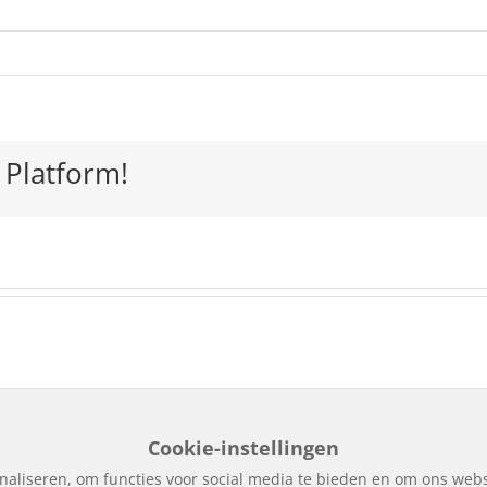
or
gamix,
t
19
 Platform!
Cookie-instellingen
puitbedrijf Kuperus | Realisatie door
SiteOnline
|
Privacy verklari
naliseren, om functies voor social media te bieden en om ons webs