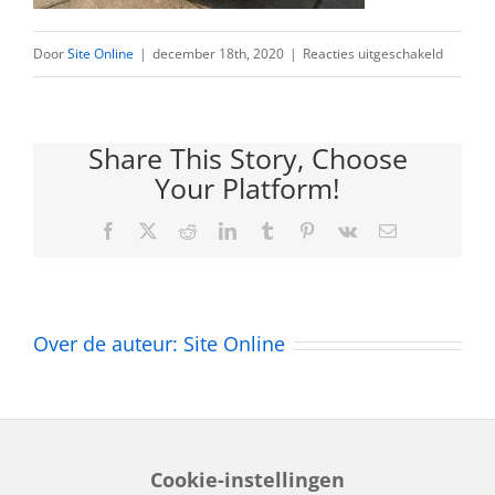
voor
Door
Site Online
|
december 18th, 2020
|
Reacties uitgeschakeld
VW
camper
Share This Story, Choose
oldtimer
Your Platform!
dec
2018
Facebook
Twitter
Reddit
LinkedIn
Tumblr
Pinterest
Vk
E-
mail
(1)_LI
Over de auteur:
Site Online
Cookie-instellingen