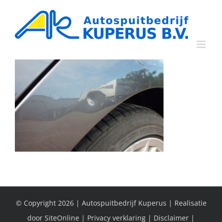
Ga
naar
inhoud
© Copyright
2026 | Autospuitbedrijf Kuperus | Realisatie
door
SiteOnline
|
Privacy verklaring
|
Disclaimer
|