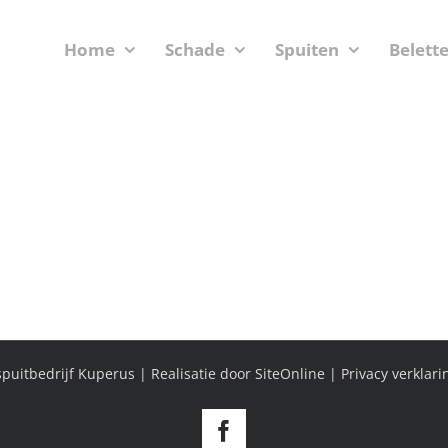
Home
Schade
Spuiten
Belett
puitbedrijf Kuperus | Realisatie door
SiteOnline
|
Privacy verklari
Facebook