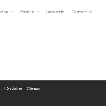
ering
Stralen
Industrie
Contact
ng
|
Disclaimer
|
Sitemap