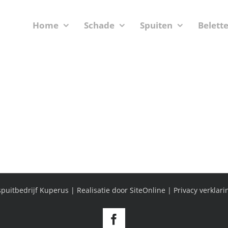
Home
Schade
Spuiten
Belett
puitbedrijf Kuperus | Realisatie door
SiteOnline
|
Privacy verklari
Facebook