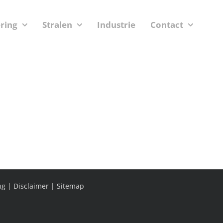
ering
Stralen
Industrie
Contact
ng
|
Disclaimer
|
Sitemap