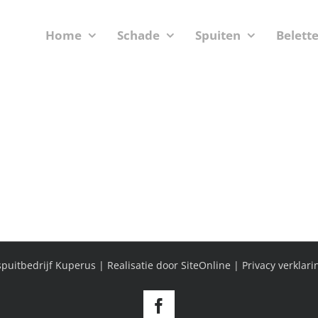
Home
Schade
Spuiten
Belett
puitbedrijf Kuperus | Realisatie door
SiteOnline
|
Privacy verklari
Facebook