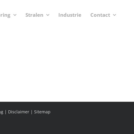
ering
Stralen
Industrie
Contact
ng
|
Disclaimer
|
Sitemap