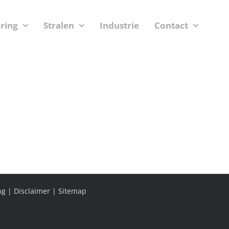
ering
Stralen
Industrie
Contact
ng
|
Disclaimer
|
Sitemap