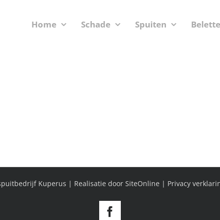
Home
Schade
Spuiten
Belett
puitbedrijf Kuperus | Realisatie door
SiteOnline
|
Privacy verklari
Facebook